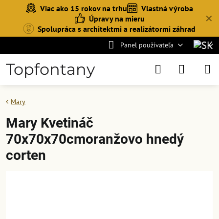
Viac ako 15 rokov na trhu
Vlastná výroba
✕
Úpravy na mieru
Spolupráca s architektmi a realizátormi záhrad
Panel používateľa
Topfontany
Mary
Mary Kvetináč
70x70x70cmoranžovo hnedý
corten