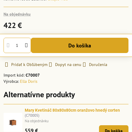
Na objednávku
422 €
Do košíka
Pridať k Obľúbeným
Dopyt na cenu
Doručenia
Import kód:
C70007
Výrobca:
Ella Doris
Alternatívne produkty
Mary Kvetináč 80x80x80cm oranžovo hnedý corten
(C70005)
Na objednávku
559 €
Do košíka