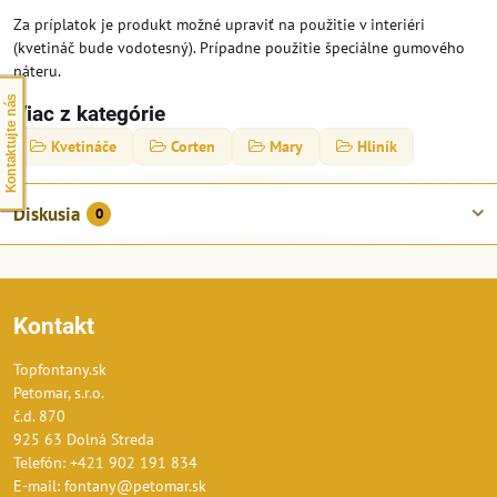
Za príplatok je produkt možné upraviť na použitie v interiéri
(kvetináč bude vodotesný). Prípadne použitie špeciálne gumového
náteru.
Kontaktujte nás
Viac z kategórie
Kvetináče
Corten
Mary
Hliník
Diskusia
0
Kontakt
Topfontany.sk
Petomar, s.r.o.
č.d. 870
925 63 Dolná Streda
Telefón: +421 902 191 834
E-mail: fontany@petomar.sk