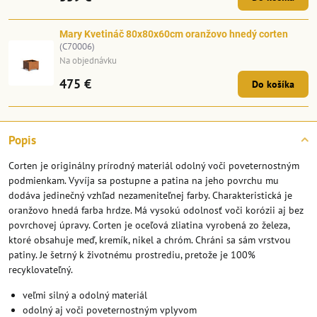
Mary Kvetináč 80x80x60cm oranžovo hnedý corten
(C70006)
Na objednávku
475 €
Do košíka
Popis
Corten je originálny prírodný materiál odolný voči poveternostným
podmienkam. Vyvíja sa postupne a patina na jeho povrchu mu
dodáva jedinečný vzhľad nezameniteľnej farby. Charakteristická je
oranžovo hnedá farba hrdze. Má vysokú odolnosť voči korózii aj bez
povrchovej úpravy. Corten je oceľová zliatina vyrobená zo železa,
ktoré obsahuje meď, kremík, nikel a chróm. Chráni sa sám vrstvou
patiny. Je šetrný k životnému prostrediu, pretože je 100%
recyklovateľný.
veľmi silný a odolný materiál
odolný aj voči poveternostným vplyvom