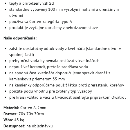
teplý a prirodzený vzhľad
štandardne vybavený 100 mm vysokými nohami a drenážnym
otvormi
používa sa Corten kategória typu A
produkt je zvyčajne doručený v nehrdzavom stave
Naše odporúčania:
zaistite dostatočný odtok vody z kvetináča (štandardne otvor v
spodnej časti)
prebytočná voda by nemala zostávať v kvetináčoch
nepoužívať keramzit, pretože zadržiava vodu
na spodnú časť kvetináča doporučujeme spraviť drenáž z
kamienkov s priemerom 35 mm
na kamienky odporúčame použiť látku proti prerastaniu koreňov
použite pôdu vhodnú pre zvolený typ výsadby
pre krajší vzhľad a väčšiu trvácnosť ošetrujte prípravkom Owatrol
Materiál:
Corten A, 2mm
Rozmer:
70x 70x 70cm
Váha:
43 kg
Dostupnosť:
na objednávku