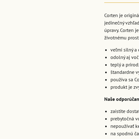
Corten je origi
jedinečný vzhľad
úpravy. Corten j
životnému prostr
veľmi silný a
odolný aj vo
teplý a priro
štandardne v
používa sa Co
produkt je z
Naše odporúčan
zaistite dost
prebytočná v
nepoužívať ke
na spodnú ča