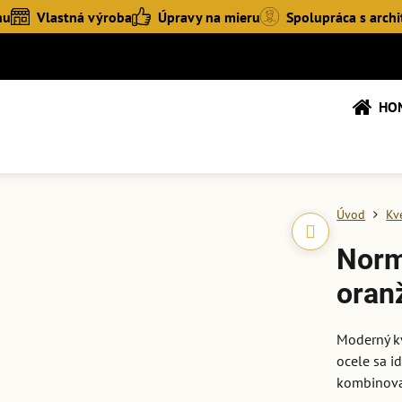
hu
Vlastná výroba
Úpravy na mieru
Spolupráca s archi
HO
Úvod
Kv
Norm
oran
Moderný k
ocele sa i
kombinova