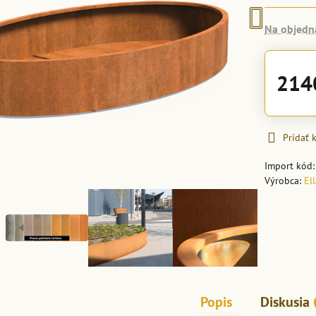
Na objedn
214
Pridať
Import kód
Výrobca:
El
Popis
Diskusia