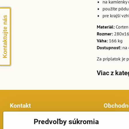
na kamienky 
použite pôdu
pre krajší vz
Kontaktujte nás
Materiál:
Corten
Rozmer:
280x16
Váha:
166 kg
Dostupnosť:
na 
Za príplatok je 
Viac z kate
Kontakt
Obchodn
Topfontany.sk
Obchodné po
Predvoľby súkromia
Petomar, s.r.o.
Reklamačné p