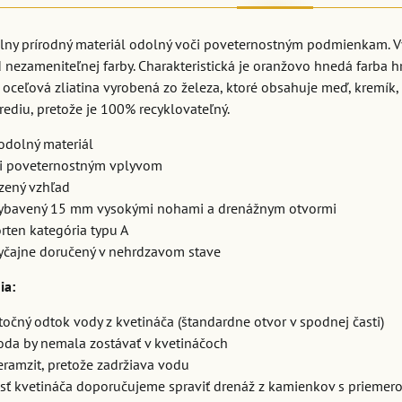
nálny prírodný materiál odolný voči poveternostným podmienkam. 
 nezameniteľnej farby. Charakteristická je oranžovo hnedá farba h
e oceľová zliatina vyrobená zo železa, ktoré obsahuje meď, kremík, 
ediu, pretože je 100% recyklovateľný.
 odolný materiál
či poveternostným vplyvom
dzený vzhľad
ybavený 15 mm vysokými nohami a drenážnym otvormi
rten kategória typu A
vyčajne doručený v nehrdzavom stave
ia:
atočný odtok vody z kvetináča (štandardne otvor v spodnej časti)
oda by nemala zostávať v kvetináčoch
ramzit, pretože zadržiava vodu
sť kvetináča doporučujeme spraviť drenáž z kamienkov s prieme