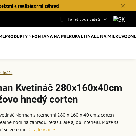
✕
tektmi a realizátormi záhrad
Panel používateľa
ME
PRODUKTY
FONTÁNA NA MIERU
KVETINÁČE NA MIERU
VODNÉ
etináče
an Kvetináč 280x160x40cm
žovo hnedý corten
vetináč Norman s rozmermi 280 x 160 x 40 cm z corten
deálne hodí na záhradu, terasu, ale aj do interiéru. Môže sa
ť so zeleňou.
Čítajte viac