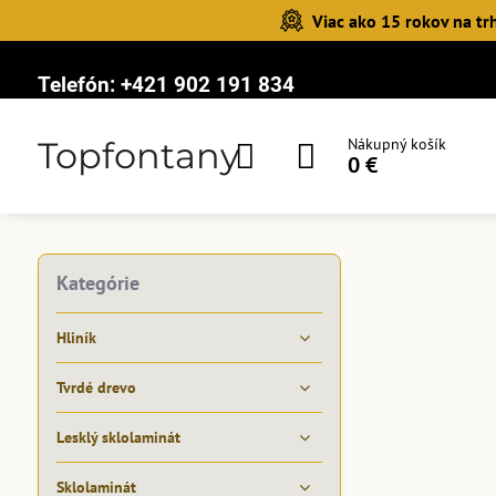
Viac ako 15 rokov na tr
Telefón:
+421 902 191 834
Topfontany
Nákupný košík
0 €
Kategórie
Hliník
Tvrdé drevo
Lesklý sklolaminát
Sklolaminát