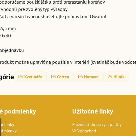
odporúčame použiť látku proti prerastaniu koreňov
 vhodnú pre zvolený typ výsadby
hľad a väčšiu trvácnosť ošetrujte prípravkom Owatrol
 A, 2mm
0x40
objednávku
produkt možné upraviť na použitie v interiéri (kvetináč bude vodo
górie
Kvetináče
Corten
Norman
Hliník
é podmienky
Užitočné linky
dmienky
Možnosti dopravy a platby
odmienky
Veľkoobchod