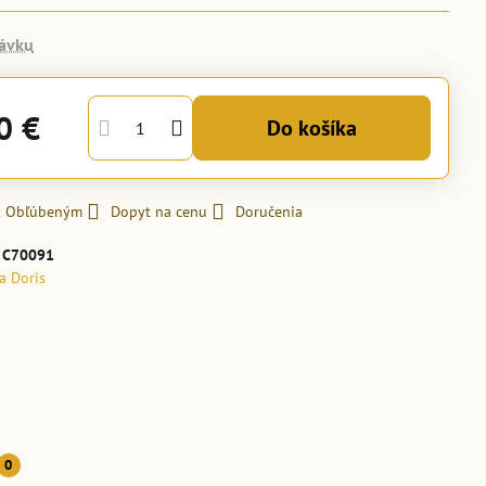
ávku
0 €
Do košíka
 k Obľúbeným
Dopyt na cenu
Doručenia
:
C70091
la Doris
0