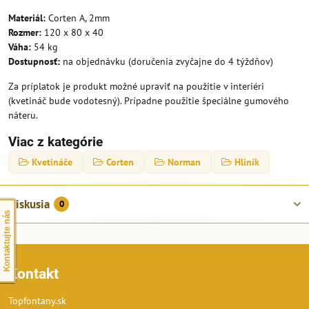
Materiál:
Corten A, 2mm
Rozmer:
120 x 80 x 40
Váha:
54 kg
Dostupnosť:
na objednávku (doručenia zvyčajne do 4 týždňov)
Za príplatok je produkt možné upraviť na použitie v interiéri
(kvetináč bude vodotesný). Prípadne použitie špeciálne gumového
náteru.
Viac z kategórie
Kvetináče
Corten
Norman
Hliník
Diskusia
0
Kontaktujte nás
Kontakt
Topfontany.sk