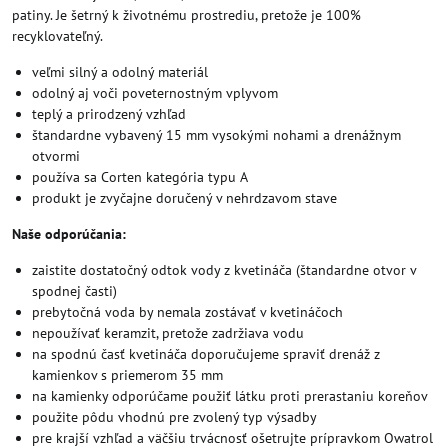
patiny. Je šetrný k životnému prostrediu, pretože je 100%
recyklovateľný.
veľmi silný a odolný materiál
odolný aj voči poveternostným vplyvom
teplý a prirodzený vzhľad
štandardne vybavený 15 mm vysokými nohami a drenážnym
otvormi
používa sa Corten kategória typu A
produkt je zvyčajne doručený v nehrdzavom stave
Naše odporúčania:
zaistite dostatočný odtok vody z kvetináča (štandardne otvor v
spodnej časti)
prebytočná voda by nemala zostávať v kvetináčoch
nepoužívať keramzit, pretože zadržiava vodu
na spodnú časť kvetináča doporučujeme spraviť drenáž z
kamienkov s priemerom 35 mm
na kamienky odporúčame použiť látku proti prerastaniu koreňov
použite pôdu vhodnú pre zvolený typ výsadby
pre krajší vzhľad a väčšiu trvácnosť ošetrujte prípravkom Owatrol