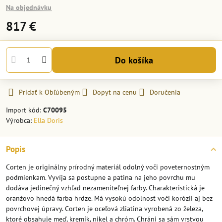
Na objednávku
817 €
Do košíka
Pridať k Obľúbeným
Dopyt na cenu
Doručenia
Import kód:
C70095
Výrobca:
Ella Doris
Popis
Corten je originálny prírodný materiál odolný voči poveternostným
podmienkam. Vyvíja sa postupne a patina na jeho povrchu mu
dodáva jedinečný vzhľad nezameniteľnej farby. Charakteristická je
oranžovo hnedá farba hrdze. Má vysokú odolnosť voči korózii aj bez
povrchovej úpravy. Corten je oceľová zliatina vyrobená zo železa,
ktoré obsahuje meď, kremík, nikel a chróm. Chráni sa sám vrstvou