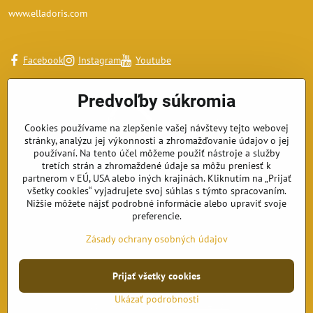
www.elladoris.com
Facebook
Instagram
Youtube
Predvoľby súkromia
Cookies používame na zlepšenie vašej návštevy tejto webovej
stránky, analýzu jej výkonnosti a zhromažďovanie údajov o jej
používaní. Na tento účel môžeme použiť nástroje a služby
tretích strán a zhromaždené údaje sa môžu preniesť k
partnerom v EÚ, USA alebo iných krajinách. Kliknutím na „Prijať
všetky cookies“ vyjadrujete svoj súhlas s týmto spracovaním.
Nižšie môžete nájsť podrobné informácie alebo upraviť svoje
preferencie.
Zásady ochrany osobných údajov
Prijať všetky cookies
©
2026
Copyright
Predvoľby súkromia
Zásady ochrany osobných údajov
Ukázať podrobnosti
Vytvorené pomocou:
BiznisWeb.sk