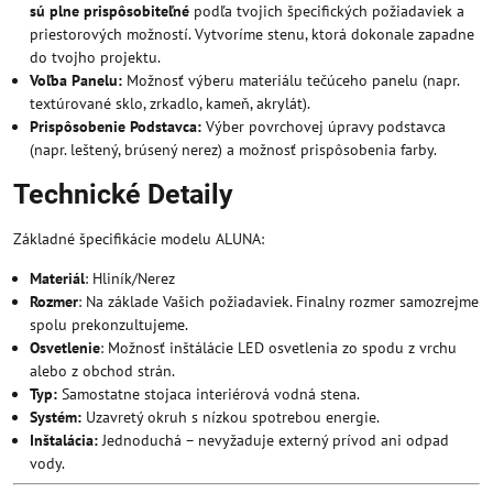
sú plne prispôsobiteľné
podľa tvojich špecifických požiadaviek a
priestorových možností. Vytvoríme stenu, ktorá dokonale zapadne
do tvojho projektu.
Voľba Panelu:
Možnosť výberu materiálu tečúceho panelu (napr.
textúrované sklo, zrkadlo, kameň, akrylát).
Prispôsobenie Podstavca:
Výber povrchovej úpravy podstavca
(napr. leštený, brúsený nerez) a možnosť prispôsobenia farby.
Technické Detaily
Základné špecifikácie modelu ALUNA:
Materiál
: Hliník/Nerez
Rozmer
: Na základe Vašich požiadaviek. Finalny rozmer samozrejme
spolu prekonzultujeme.
Osvetlenie
: Možnosť inštálácie LED osvetlenia zo spodu z vrchu
alebo z obchod strán.
Typ:
Samostatne stojaca interiérová vodná stena.
Systém:
Uzavretý okruh s nízkou spotrebou energie.
Inštalácia:
Jednoduchá – nevyžaduje externý prívod ani odpad
vody.