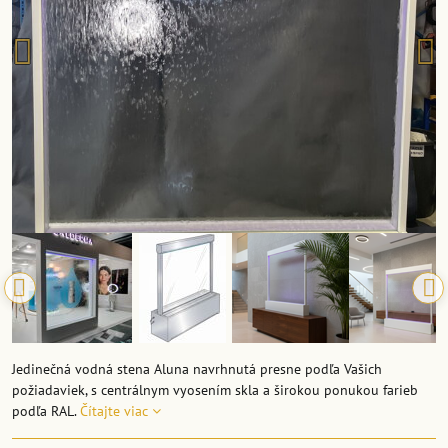
Jedinečná vodná stena Aluna navrhnutá presne podľa Vašich
požiadaviek, s centrálnym vyosením skla a širokou ponukou farieb
podľa RAL.
Čítajte viac