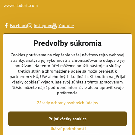
www.elladoris.com
Facebook
Instagram
Youtube
Predvoľby súkromia
Cookies používame na zlepšenie vašej návštevy tejto webovej
stránky, analýzu jej výkonnosti a zhromažďovanie údajov o jej
používaní. Na tento účel môžeme použiť nástroje a služby
tretích strán a zhromaždené údaje sa môžu preniesť k
partnerom v EÚ, USA alebo iných krajinách. Kliknutím na „Prijať
všetky cookies“ vyjadrujete svoj súhlas s týmto spracovaním.
Nižšie môžete nájsť podrobné informácie alebo upraviť svoje
preferencie.
Zásady ochrany osobných údajov
Prijať všetky cookies
©
2026
Copyright
Predvoľby súkromia
Zásady ochrany osobných údajov
Ukázať podrobnosti
Vytvorené pomocou:
BiznisWeb.sk