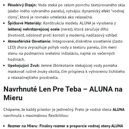
Pôsobivý Dizajn:
Voda steká po celom povrchu textúrovaného skla
(alebo iného vybraného panelu), vytvájúc dynamický efekt "vodnej
clony", ktorá je rovnako umelecká ako relaxačná.
Špičkové Materiály:
Konštrukcia modelu ALUNA je vyrobená z
leštenej nehrdzavejúcej ocele
(nerez), ktorá zaručuje dlhú
životnosť, odolnosť proti korózii a moderný, nadčasový vzhľad.
Atmosférické Osvetlenie:
Integrované, diskrétne osvetlenie (často
LED) zhora zvýrazňuje pohyb vody a textúru panelu, čím mení
stenu na podmanivú svetelnú inštaláciu, najmä vo večerných
hodinách.
Upokojujúci Zvuk:
Jemné žblnkotanie stekajúcej vody pomáha
maskovať rušivé zvuky okolia, čím prispieva k vytvoreniu tichšieho
a relaxačnejšieho prostredia.
Navrhnuté Len Pre Teba – ALUNA na
Mieru
Chápeme, že každý priestor je jedinečný. Preto je vodná stena
ALUNA
navrhnutá s maximálnou flexibilitou:
Rozmer na Mieru:
Finálny rozmer a proporcie vodnej steny ALUNA