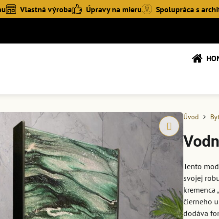
hu
Vlastná výroba
Úpravy na mieru
Spolupráca s archi
HO
Úvod
By
Vodn
Tento mode
svojej rob
kremenca „
čierneho u
dodáva fon