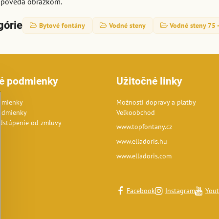
odpovedá obrázkom.
górie
Bytové fontány
Vodné steny
Vodné steny 75 
é podmienky
Užitočné linky
dmienky
Možnosti dopravy a platby
odmienky
Veľkoobchod
dstúpenie od zmluvy
www.topfontany.cz
www.elladoris.hu
www.elladoris.com
Facebook
Instagram
You