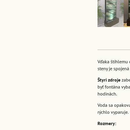
Vďaka štíhlemu d
steny je spojená
Štyri zdroje
zabe
byť fontána vyba
hodinách.
Voda sa opakova
rýchlo vyparuje.
Rozmery: