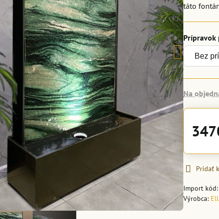
táto fontá
Prípravok
Na objedn
347
Pridať
Import kód
Výrobca:
El