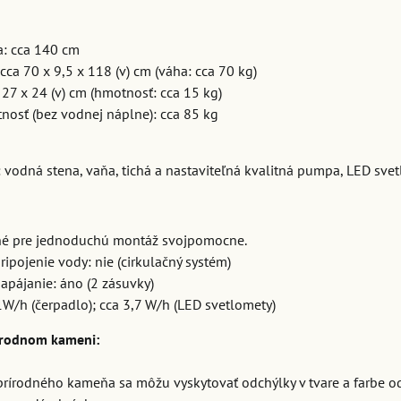
a: cca 140 cm
cca 70 x 9,5 x 118 (v) cm (váha: cca 70 kg)
 27 x 24 (v) cm (hmotnosť: cca 15 kg)
nosť (bez vodnej náplne): cca 85 kg
: vodná stena, vaňa, tichá a nastaviteľná kvalitná pumpa, LED sve
né pre jednoduchú montáž svojpomocne.
ripojenie vody: nie (cirkulačný systém)
apájanie: áno (2 zásuvky)
1W/h (čerpadlo); cca 3,7 W/h (LED svetlomety)
írodnom kameni:
 prírodného kameňa sa môžu vyskytovať odchýlky v tvare a farbe 