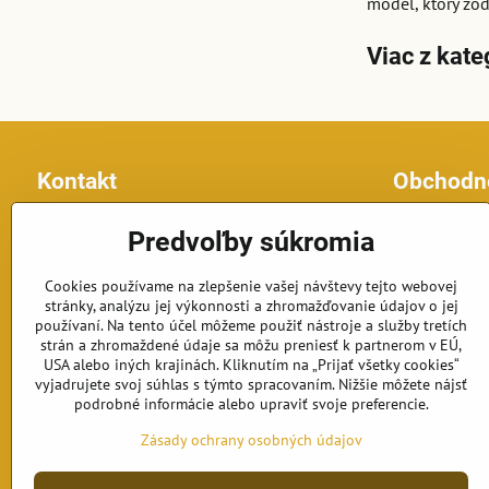
model, ktorý z
Viac z kate
Kontakt
Obchodn
Topfontany.sk
Obchodné po
Predvoľby súkromia
Petomar, s.r.o.
Reklamačné p
č.d. 870
Formulár na o
Cookies používame na zlepšenie vašej návštevy tejto webovej
925 63 Dolná Streda
stránky, analýzu jej výkonnosti a zhromažďovanie údajov o jej
Telefón: +421 902 191 834
používaní. Na tento účel môžeme použiť nástroje a služby tretích
E-mail: fontany@petomar.sk
strán a zhromaždené údaje sa môžu preniesť k partnerom v EÚ,
USA alebo iných krajinách. Kliknutím na „Prijať všetky cookies“
vyjadrujete svoj súhlas s týmto spracovaním. Nižšie môžete nájsť
Objednávky
podrobné informácie alebo upraviť svoje preferencie.
Stav objednávky
Zásady ochrany osobných údajov