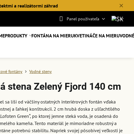
✕
tektmi a realizátormi záhrad
Panel používateľa
ME
PRODUKTY
FONTÁNA NA MIERU
KVETINÁČE NA MIERU
VODNÉ
tové fontány
Vodné steny
á stena Zelený Fjord 140 cm
l sa líši od väčšiny ostatných interiérových fontán vďaka
ustnej a ľahkej konštrukcii. 2 cm hrubá doska z ušľachtilého
Lofoten Green“, po ktorej jemne steká voda, je osadená do
melého kameňa. Tento materiál je mimoriadne robustný a
táne potrebnú stabilitu. Napriek svojej pôsobivej veľkosti je