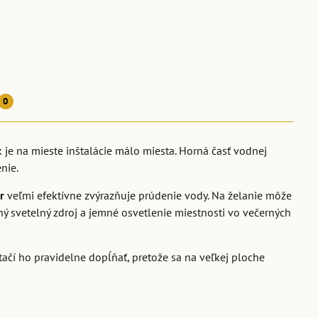
0
 je na mieste inštalácie málo miesta. Horná časť vodnej
nie.
r
veľmi efektívne zvýrazňuje prúdenie vody. Na želanie môže
ný svetelný zdroj a jemné osvetlenie miestnosti vo večerných
čí ho pravidelne dopĺňať, pretože sa na veľkej ploche