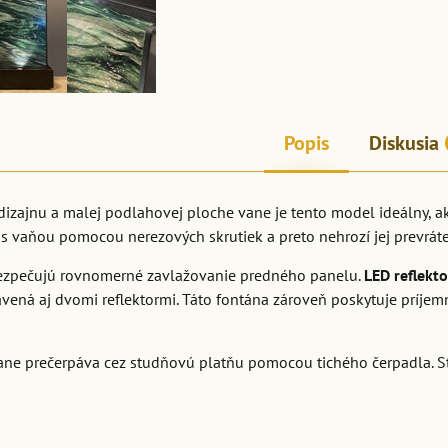
Popis
Diskusia
izajnu a malej podlahovej ploche vane je tento model ideálny, ak
 s vaňou pomocou nerezových skrutiek a preto nehrozí jej prevráte
zpečujú rovnomerné zavlažovanie predného panelu.
LED reflekto
vená aj dvomi reflektormi. Táto fontána zároveň poskytuje príjem
ne prečerpáva cez studňovú platňu pomocou tichého čerpadla. Sta