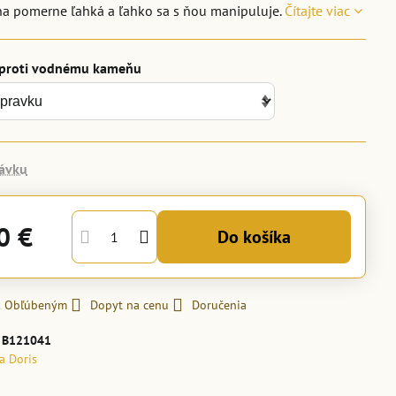
na pomerne ľahká a ľahko sa s ňou manipuluje.
Čítajte viac
 proti vodnému kameňu
ávku
0 €
Do košíka
 k Obľúbeným
Dopyt na cenu
Doručenia
:
B121041
la Doris