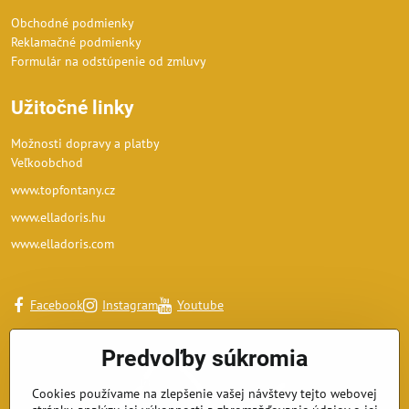
Obchodné podmienky
Reklamačné podmienky
Formulár na odstúpenie od zmluvy
Užitočné linky
Možnosti dopravy a platby
Veľkoobchod
www.topfontany.cz
www.elladoris.hu
www.elladoris.com
Facebook
Instagram
Youtube
Predvoľby súkromia
Cookies používame na zlepšenie vašej návštevy tejto webovej