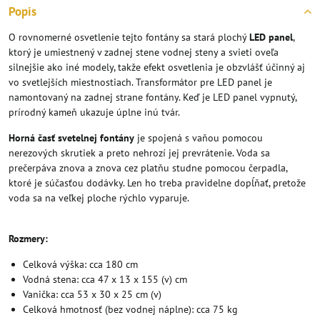
Popis
O rovnomerné osvetlenie tejto fontány sa stará plochý
LED panel
,
ktorý je umiestnený v zadnej stene vodnej steny a svieti oveľa
silnejšie ako iné modely, takže efekt osvetlenia je obzvlášť účinný aj
vo svetlejších miestnostiach. Transformátor pre LED panel je
namontovaný na zadnej strane fontány. Keď je LED panel vypnutý,
prírodný kameň ukazuje úplne inú tvár.
Horná časť svetelnej fontány
je spojená s vaňou pomocou
nerezových skrutiek a preto nehrozí jej prevrátenie. Voda sa
prečerpáva znova a znova cez platňu studne pomocou čerpadla,
ktoré je súčasťou dodávky. Len ho treba pravidelne dopĺňať, pretože
voda sa na veľkej ploche rýchlo vyparuje.
Rozmery:
Celková výška: cca 180 cm
Vodná stena: cca 47 x 13 x 155 (v) cm
Vanička: cca 53 x 30 x 25 cm (v)
Celková hmotnosť (bez vodnej náplne): cca 75 kg