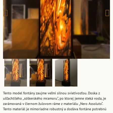
Tento model fontány zaujme veľmi silnou svietivosťou. Doska z
ušľachtilého „sölkerského mramoru“, po ktorej jemne steká voda, je
zarámovaná v čiernom žulovom ráme z materiálu „Nero Assoluto“.
Tento materiál je mimoriadne robustný a dodáva fontáne potrebnú