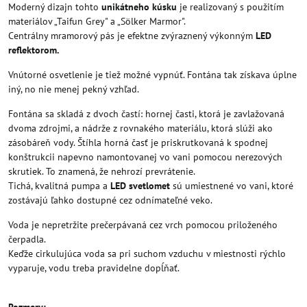
Moderný dizajn tohto
unikátneho kúsku
je realizovaný s použitím
materiálov „Taifun Grey" a „Sölker Marmor".
Centrálny mramorový pás je efektne zvýraznený výkonným
LED
reflektorom.
Vnútorné osvetlenie je tiež možné vypnúť. Fontána tak získava úplne
iný, no nie menej pekný vzhľad.
Fontána sa skladá z dvoch častí: hornej časti, ktorá je zavlažovaná
dvoma zdrojmi, a nádrže z rovnakého materiálu, ktorá slúži ako
zásobáreň vody. Štíhla horná časť je priskrutkovaná k spodnej
konštrukcii napevno namontovanej vo vani pomocou nerezových
skrutiek. To znamená, že nehrozí prevrátenie.
Tichá, kvalitná pumpa a
LED svetlomet
sú umiestnené vo vani, ktoré
zostávajú ľahko dostupné cez odnímateľné veko.
Voda je nepretržite prečerpávaná cez vrch pomocou priloženého
čerpadla.
Keďže cirkulujúca voda sa pri suchom vzduchu v miestnosti rýchlo
vyparuje, vodu treba pravidelne dopĺňať.