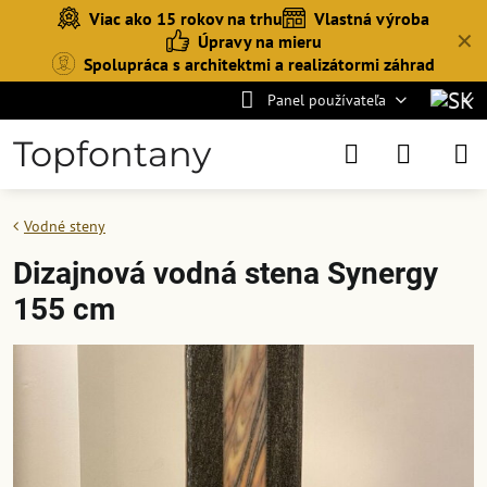
Viac ako 15 rokov na trhu
Vlastná výroba
✕
Úpravy na mieru
Spolupráca s architektmi a realizátormi záhrad
Panel používateľa
Topfontany
Vodné steny
Dizajnová vodná stena Synergy
155 cm