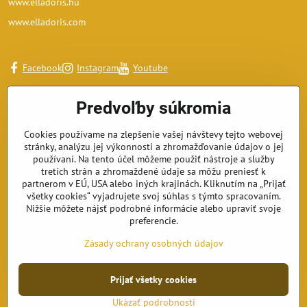
www.elladoris.hu
www.elladoris.com
Facebook
Instagram
Youtube
Predvoľby súkromia
Cookies používame na zlepšenie vašej návštevy tejto webovej
stránky, analýzu jej výkonnosti a zhromažďovanie údajov o jej
používaní. Na tento účel môžeme použiť nástroje a služby
tretích strán a zhromaždené údaje sa môžu preniesť k
partnerom v EÚ, USA alebo iných krajinách. Kliknutím na „Prijať
všetky cookies“ vyjadrujete svoj súhlas s týmto spracovaním.
Nižšie môžete nájsť podrobné informácie alebo upraviť svoje
preferencie.
Zásady ochrany osobných údajov
Prijať všetky cookies
©
2026
Copyright
Predvoľby súkromia
Zásady ochrany osobných údajov
Ukázať podrobnosti