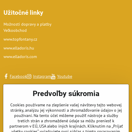
Užitočné linky
Možnosti dopravy a platby
Veľkoobchod
www.topfontany.cz
www.elladoris.hu
www.elladoris.com
Facebook
Instagram
Youtube
Predvoľby súkromia
Cookies používame na zlepšenie vašej návštevy tejto webovej
stránky, analýzu jej výkonnosti a zhromažďovanie údajov o jej
používaní. Na tento účel môžeme použiť nástroje a služby
tretích strán a zhromaždené údaje sa môžu preniesť k
partnerom v EÚ, USA alebo iných krajinách. Kliknutím na „Prijať
všetky cookies“ vyjadrujete svoj súhlas s týmto spracovaním.