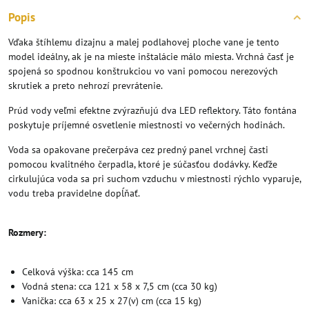
Popis
Vďaka štíhlemu dizajnu a malej podlahovej ploche vane je tento
model ideálny, ak je na mieste inštalácie málo miesta. Vrchná časť je
spojená so spodnou konštrukciou vo vani pomocou nerezových
skrutiek a preto nehrozí prevrátenie.
Prúd vody veľmi efektne zvýrazňujú dva LED reflektory. Táto fontána
poskytuje príjemné osvetlenie miestnosti vo večerných hodinách.
Voda sa opakovane prečerpáva cez predný panel vrchnej časti
pomocou kvalitného čerpadla, ktoré je súčasťou dodávky. Keďže
cirkulujúca voda sa pri suchom vzduchu v miestnosti rýchlo vyparuje,
vodu treba pravidelne dopĺňať.
Rozmery:
Celková výška: cca 145 cm
Vodná stena: cca 121 x 58 x 7,5 cm (cca 30 kg)
Vanička: cca 63 x 25 x 27(v) cm (cca 15 kg)