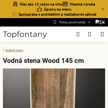
Viac ako 15 rokov na trhu
Vlastná výroba
✕
Úpravy na mieru
Spolupráca s architektmi a realizátormi záhrad
Panel používateľa
Topfontany
Vodné steny
Vodná stena Wood 145 cm