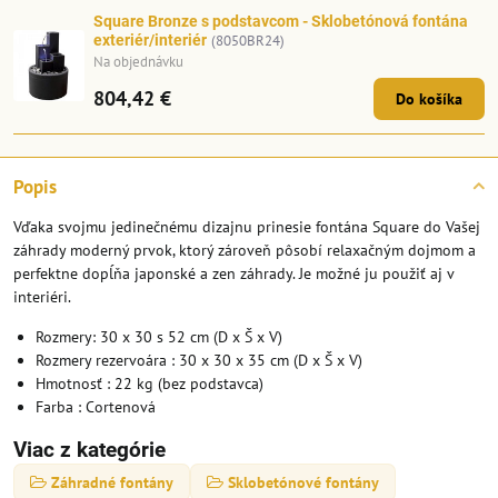
Square Bronze s podstavcom - Sklobetónová fontána
exteriér/interiér
(8050BR24)
Na objednávku
804,42 €
Do košíka
Popis
Vďaka svojmu jedinečnému dizajnu prinesie fontána Square do Vašej
záhrady moderný prvok, ktorý zároveň pôsobí relaxačným dojmom a
perfektne dopĺňa japonské a zen záhrady. Je možné ju použiť aj v
interiéri.
Rozmery: 30 x 30 s 52 cm (D x Š x V)
Rozmery rezervoára : 30 x 30 x 35 cm (D x Š x V)
Hmotnosť : 22 kg (bez podstavca)
Farba : Cortenová
Viac z kategórie
Záhradné fontány
Sklobetónové fontány