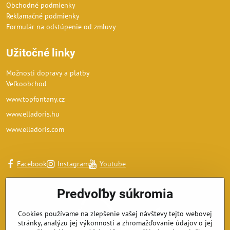
Obchodné podmienky
Reklamačné podmienky
Formulár na odstúpenie od zmluvy
Užitočné linky
Možnosti dopravy a platby
Veľkoobchod
www.topfontany.cz
www.elladoris.hu
www.elladoris.com
Facebook
Instagram
Youtube
Predvoľby súkromia
Cookies používame na zlepšenie vašej návštevy tejto webovej
stránky, analýzu jej výkonnosti a zhromažďovanie údajov o jej