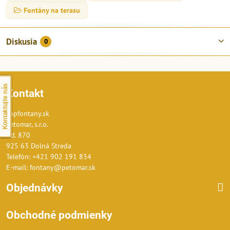
Fontány na terasu
Diskusia
0
Kontaktujte nás
Kontakt
Topfontany.sk
Petomar, s.r.o.
č.d. 870
925 63 Dolná Streda
Telefón: +421 902 191 834
E-mail: fontany@petomar.sk
Objednávky
Obchodné podmienky