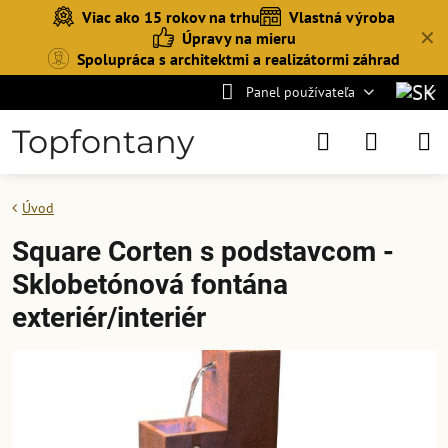
Viac ako 15 rokov na trhu
Vlastná výroba
✕
Úpravy na mieru
Spolupráca s architektmi a realizátormi záhrad
Panel používateľa
Topfontany
Úvod
Square Corten s podstavcom -
Sklobetónová fontána
exteriér/interiér