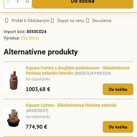
Do košíka
Pridať k Obľúbeným
Dopyt na cenu
Doručenia
Import kód:
8050CO24
Výrobca:
Ella Doris
Alternatívne produkty
Square Corten s dvojitým podstavcom - Sklobetónová
fontána exteriér/interiér
(8050CO24/MOCO24)
Na objednávku
1003,68 €
Do košíka
Square Corten - Sklobetónová fontána exteriér
(8050COEXT)
Na objednávku
774,90 €
Do košíka