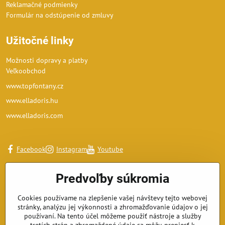
Reklamačné podmienky
Formulár na odstúpenie od zmluvy
Užitočné linky
Možnosti dopravy a platby
Veľkoobchod
www.topfontany.cz
www.elladoris.hu
www.elladoris.com
Facebook
Instagram
Youtube
Predvoľby súkromia
Cookies používame na zlepšenie vašej návštevy tejto webovej
stránky, analýzu jej výkonnosti a zhromažďovanie údajov o jej
používaní. Na tento účel môžeme použiť nástroje a služby