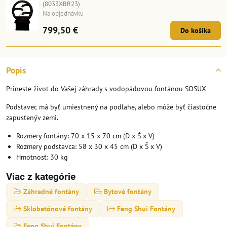
(8033XBR23)
Na objednávku
799,50 €
Do košíka
Popis
Prineste život do Vašej záhrady s vodopádovou fontánou SOSUX
Podstavec má byť umiestnený na podlahe, alebo môže byť čiastočne
zapustenýv zemi.
Rozmery fontány: 70 x 15 x 70 cm (D x Š x V)
Rozmery podstavca: 58 x 30 x 45 cm (D x Š x V)
Hmotnosť: 30 kg
Viac z kategórie
Záhradné fontány
Bytové fontány
Sklobetónové fontány
Feng Shui Fontány
Feng Shui Fontány