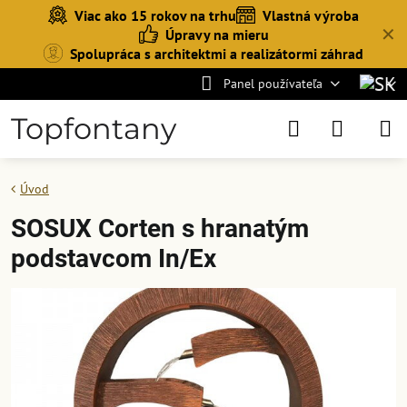
Viac ako 15 rokov na trhu
Vlastná výroba
✕
Úpravy na mieru
Spolupráca s architektmi a realizátormi záhrad
Panel používateľa
Topfontany
Úvod
SOSUX Corten s hranatým
podstavcom In/Ex