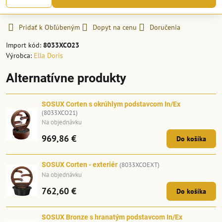
Pridať k Obľúbeným
Dopyt na cenu
Doručenia
Import kód:
8033XCO23
Výrobca:
Ella Doris
Alternatívne produkty
SOSUX Corten s okrúhlym podstavcom In/Ex
(8033XCO21)
Na objednávku
969,86 €
Do košíka
SOSUX Corten - exteriér
(8033XCOEXT)
Na objednávku
762,60 €
Do košíka
SOSUX Bronze s hranatým podstavcom In/Ex