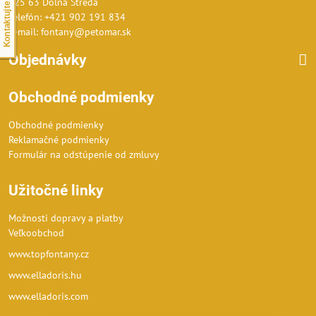
Kontaktujte nás
925 63 Dolná Streda
Telefón: +421 902 191 834
E-mail: fontany@petomar.sk
Objednávky
Obchodné podmienky
Obchodné podmienky
Reklamačné podmienky
Formulár na odstúpenie od zmluvy
Užitočné linky
Možnosti dopravy a platby
Veľkoobchod
www.topfontany.cz
www.elladoris.hu
www.elladoris.com