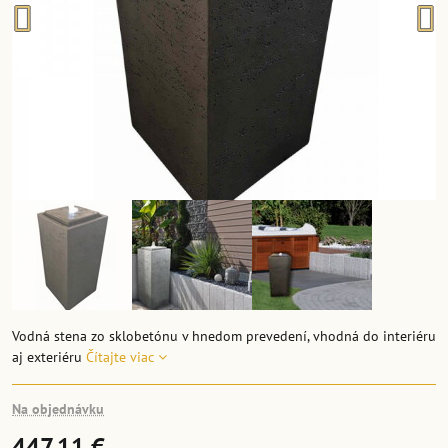
Vodná stena zo sklobetónu v hnedom prevedení, vhodná do interiéru
aj exteriéru
Čítajte viac
Na objednávku
447,11 €