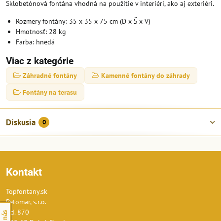
Sklobetónová fontána vhodná na použitie v interiéri, ako aj exteriéri.
Rozmery fontány: 35 x 35 x 75 cm (D x Š x V)
Hmotnosť: 28 kg
Farba: hnedá
Viac z kategórie
Záhradné fontány
Kamenné fontány do záhrady
Fontány na terasu
Diskusia
0
Kontakt
Topfontany.sk
Petomar, s.r.o.
č.d. 870