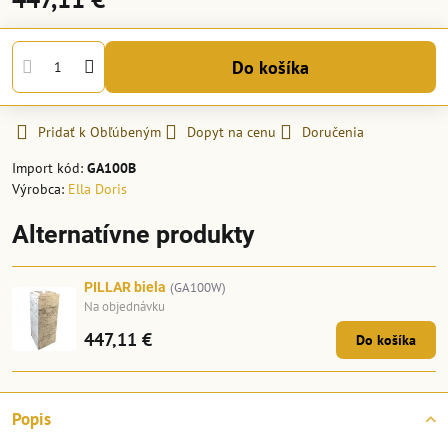
Do košíka
Pridať k Obľúbeným
Dopyt na cenu
Doručenia
Import kód:
GA100B
Výrobca:
Ella Doris
Alternatívne produkty
PILLAR biela
(GA100W)
Na objednávku
447,11 €
Do košíka
Popis