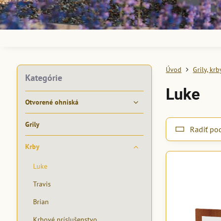
Úvod
Grily, kr
Kategórie
Luke
Otvorené ohniská
Grily
Radiť po
Krby
Luke
Travis
Brian
Krbové príslušenstvo