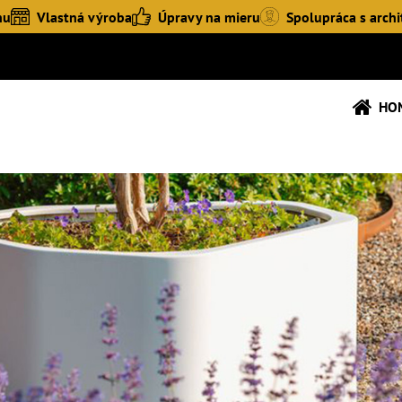
hu
Vlastná výroba
Úpravy na mieru
Spolupráca s archi
HO