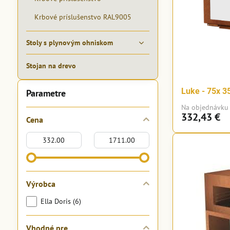
Krbové príslušenstvo RAL9005
Stoly s plynovým ohniskom
Stojan na drevo
Luke - 75x 3
Parametre
Na objednávku
332,43 €
Cena
Od:
Do:
Výrobca
Ella Doris (6)
Vhodné pre