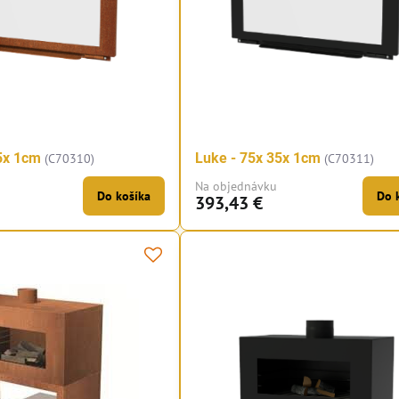
5x 1cm
Luke - 75x 35x 1cm
(C70310)
(C70311)
Na objednávku
Do košíka
Do 
393,43 €