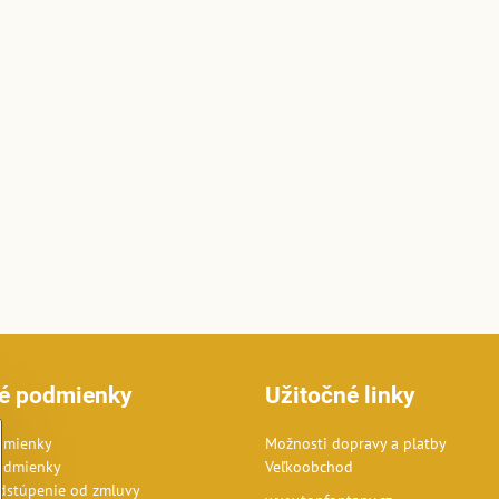
é podmienky
Užitočné linky
dmienky
Možnosti dopravy a platby
odmienky
Veľkoobchod
dstúpenie od zmluvy