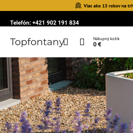
Viac ako 15 rokov na tr
Telefón:
+421 902 191 834
Topfontany
Nákupný košík
0 €