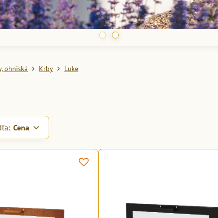
by, ohniská
Krby
Luke
dľa:
Cena