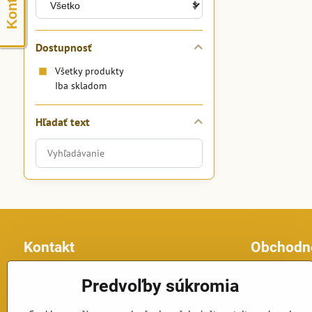
Dostupnosť
Všetky produkty
Iba skladom
Hľadať text
Prehľadať
výsledky
filtra
fulltextom
Kontakt
Obchodn
Topfontany.sk
Obchodné po
Predvoľby súkromia
Petomar, s.r.o.
Reklamačné p
č.d. 870
Formulár na o