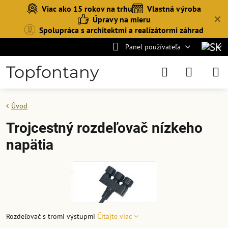
Viac ako 15 rokov na trhu
Vlastná výroba
✕
Úpravy na mieru
Spolupráca s architektmi a realizátormi záhrad
Panel používateľa
Topfontany
Úvod
Trojcestný rozdeľovač nízkeho
napätia
Rozdeľovač s tromi výstupmi
Čítajte viac