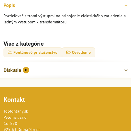
Popis
Rozdeľovač s tromi výstupmi na pripojenie elektrického zariadenia a
jedným výstupom k transformátoru
Viac z kategórie
Fontánové príslušenstvo
Osvetlenie
Diskusia
0
Kontakt
Topfontany.sk
Petomar, s.r.o.
č.d. 870
925 63 Dolná Streda