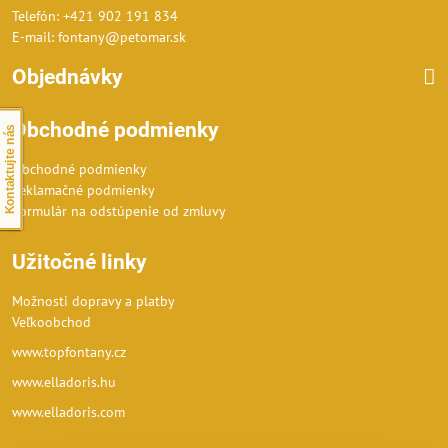
Telefón: +421 902 191 834
E-mail: fontany@petomar.sk
Objednávky
Obchodné podmienky
Kontaktujte nás
Obchodné podmienky
Reklamačné podmienky
Formulár na odstúpenie od zmluvy
Užitočné linky
Možnosti dopravy a platby
Veľkoobchod
www.topfontany.cz
www.elladoris.hu
www.elladoris.com