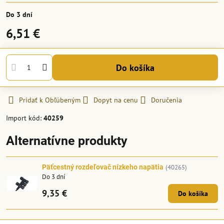
Do 3 dní
6,51 €
Do košíka
Pridať k Obľúbeným
Dopyt na cenu
Doručenia
Import kód:
40259
Alternatívne produkty
Päťcestný rozdeľovač nízkeho napätia
(40265)
Do 3 dní
9,35 €
Do košíka