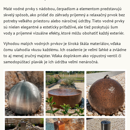
Malé vodné prvky s nádobou, čerpadlom a elementom predstavujú
skvelý spôsob, ako pridať do záhrady príjemný a relaxačný prvok bez
potreby veľkého priestoru alebo náročnej údržby. Tieto vodné prvky
sú nielen elegantné a esteticky príťažlivé, ale tiež poskytujú šum
vody a príjemné vizuálne efekty, ktoré môžu obohatiť každý exteriér.
Výhodou malých vodných prvkov je široká škála materiálov, vďaka
čomu ulahodia vkusu každému. Ich osadenie je veľmi ľahké a zvládne
to aj menej zručný majster. Vďaka doplnkom ako výpustný ventil či
samodopúštací plavák je ich údržba veľmi nenáročná.