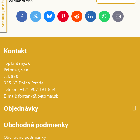
(0 komentárov)
Kontaktujte nás
Facebook
Twitter
Bluesky
Pinterest
Reddit
LinkedIn
WhatsApp
E-
mail
Kontakt
Topfontany.sk
Petomar, s.r.o.
č.d. 870
925 63 Dolná Streda
Telefón: +421 902 191 834
E-mail: fontany@petomar.sk
Objednávky
Obchodné podmienky
Obchodné podmienky