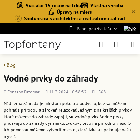
Viac ako 15 rokov na trhu
Vlastná výroba
✕
Úpravy na mieru
Spolupráca s architektmi a realizátormi záhrad
Panel používateľa
Topfontany
Blog
Vodné prvky do záhrady
Pridal
Pridané
Počet
Fontany Petomar
11.3.2024 10:58:32
1568
zobrazení
Nádherná záhrada je miestom pokoja a oddychu, kde sa môžeme
pohrať s prírodou a zároveň relaxovať. Jedným z najkrajších prvkov,
ktoré môžeme do záhrady zapojiť, sú vodné prvky. Vodné prvky
pridávajú do záhrady dynamiku, zvukový prvok a prírodnú krásu. S
ich pomocou môžeme vytvoriť miesto, ktoré láka a upokojuje našu
myseľ.