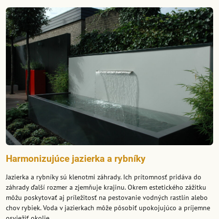
Harmonizujúce jazierka a rybníky
Jazierka a rybníky sú klenotmi záhrady. Ich prítomnosť pridáva do
záhrady ďalší rozmer a zjemňuje krajinu. Okrem estetického zážitku
môžu poskytovať aj príležitosť na pestovanie vodných rastlín alebo
chov rybiek. Voda v jazierkach môže pôsobiť upokojujúco a príjemne
osviežiť okolie.