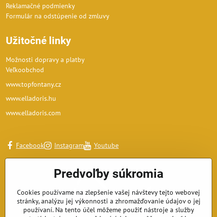
Reklamačné podmienky
Formulár na odstúpenie od zmluvy
Užitočné linky
Možnosti dopravy a platby
Veľkoobchod
www.topfontany.cz
www.elladoris.hu
www.elladoris.com
Facebook
Instagram
Youtube
Predvoľby súkromia
Cookies používame na zlepšenie vašej návštevy tejto webovej
stránky, analýzu jej výkonnosti a zhromažďovanie údajov o jej
používaní. Na tento účel môžeme použiť nástroje a služby