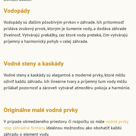
Vodopády
Vodopády sú ďalším pôsobivým prvkov v záhrade. Ich prítomnosť
pridáva zvukový prvok, ktorým je šumenie vody, a dodáva záhrade
živelnosť. Vytvárajú prekážky, cez ktoré voda preteká, čím vytvárajú
príjemný a harmonický pohyb v celej záhrade.
Vodné steny a kaskády
Vodné steny a kaskády sú elegantné a moderné prvky, ktoré môžu
oživiť každú záhradu. Ich lineárne tvary a príjemný šum vody môžu
prilákať pozornosť a zároveň vytvárať atmosféru pokoja a harmónie.
Originálne malé vodné prvky
V prípade obmedzeného priestoru či rozpočtu sú mále
vodné prvky
resp záhradné fontány
ideálnou možnosťou ako obohatiť každú
záhradu o element vody.