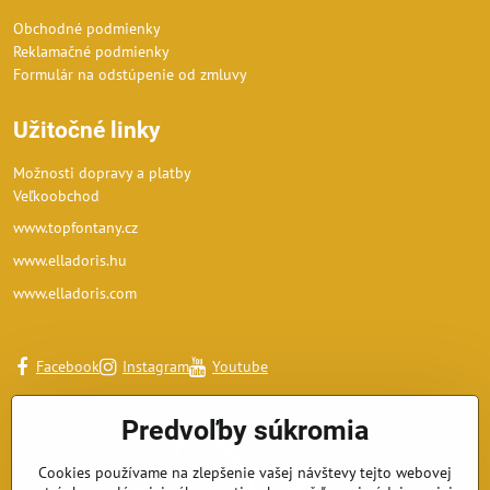
Obchodné podmienky
Reklamačné podmienky
Formulár na odstúpenie od zmluvy
Užitočné linky
Možnosti dopravy a platby
Veľkoobchod
www.topfontany.cz
www.elladoris.hu
www.elladoris.com
Facebook
Instagram
Youtube
Predvoľby súkromia
Cookies používame na zlepšenie vašej návštevy tejto webovej