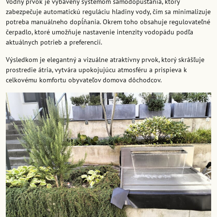
Vodný prvok je vybavený systémom samodopúšťania, ktorý
zabezpečuje automatickú reguláciu hladiny vody, čím sa minimalizuje
potreba manuálneho dopĺňania. Okrem toho obsahuje regulovateľné
čerpadlo, ktoré umožňuje nastavenie intenzity vodopádu podľa
aktuálnych potrieb a preferencií.
Výsledkom je elegantný a vizuálne atraktívny prvok, ktorý skrášľuje
prostredie átria, vytvára upokojujúcu atmosféru a prispieva k
celkovému komfortu obyvateľov domova dôchodcov.