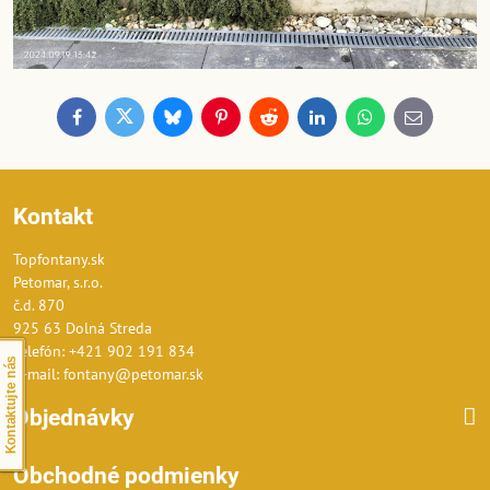
Facebook
Twitter
Bluesky
Pinterest
Reddit
LinkedIn
WhatsApp
E-
mail
Kontakt
Topfontany.sk
Petomar, s.r.o.
č.d. 870
925 63 Dolná Streda
Telefón: +421 902 191 834
Kontaktujte nás
E-mail: fontany@petomar.sk
Objednávky
Obchodné podmienky