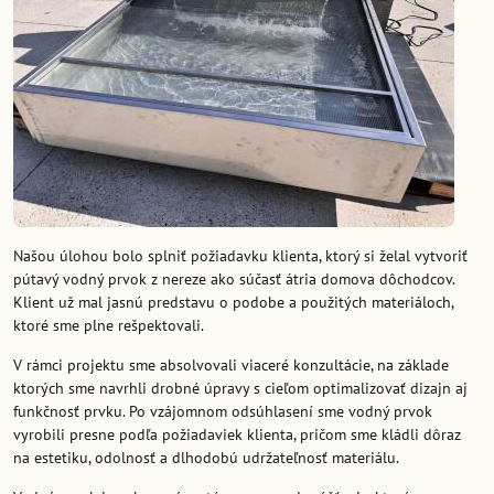
Našou úlohou bolo splniť požiadavku klienta, ktorý si želal vytvoriť
pútavý vodný prvok z nereze ako súčasť átria domova dôchodcov.
Klient už mal jasnú predstavu o podobe a použitých materiáloch,
ktoré sme plne rešpektovali.
V rámci projektu sme absolvovali viaceré konzultácie, na základe
ktorých sme navrhli drobné úpravy s cieľom optimalizovať dizajn aj
funkčnosť prvku. Po vzájomnom odsúhlasení sme vodný prvok
vyrobili presne podľa požiadaviek klienta, pričom sme kládli dôraz
na estetiku, odolnosť a dlhodobú udržateľnosť materiálu.