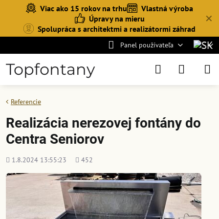
Viac ako 15 rokov na trhu
Vlastná výroba
✕
Úpravy na mieru
Spolupráca s architektmi a realizátormi záhrad
Panel používateľa
Topfontany
Referencie
Realizácia nerezovej fontány do
Centra Seniorov
Pridané
Počet
1.8.2024 13:55:23
452
zobrazení