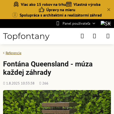
Viac ako 15 rokov na trhu
Vlastná výroba
✕
Úpravy na mieru
Spolupráca s architektmi a realizátormi záhrad
Panel používateľa
Topfontany
Referencie
Fontána Queensland - múza
každej záhrady
Pridané
Počet
1.8.2025 10:33:38
266
zobrazení