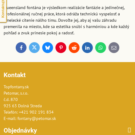
Kontaktujte nás
Queensland fontána je výsledkom realizácie fantázie a jedinečnej,
profesionálnej ručnej práce, ktorá odráža technickú vyspelosť a
umelecké cítenie nášho tímu. Dovoľte jej, aby aj vašu záhradu
premenila na miesto, kde sa estetika snúbi s harmóniou a kde každý
pohľad a zvuk prinesie pokoj a radosť.
Facebook
Twitter
Bluesky
Pinterest
Reddit
LinkedIn
WhatsApp
E-
mail
Kontakt
Topfontany.sk
Petomar, s.r.o.
č.d. 870
925 63 Dolná Streda
Telefón: +421 902 191 834
E-mail: fontany@petomar.sk
Objednávky