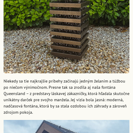
Niekedy sa tie najkrajšie príbehy začínajú jedným želaním a túžbou
po niečom výnimočnom. Presne tak sa zrodila aj naša fontána
Queensland – z predstavy láskavej zákazníčky, ktorá hľadala skutočne
unikátny darček pre svojho manžela. Jej vízia bola jasná: moderná,
nadčasová fontána, ktorá by sa stala ozdobou ich záhrady a zároveň
zdrojom pokoja.