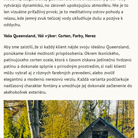
vytvárajú dynamickú, no zároveň upokojujúcu atmosféru. Nie je to
len vizuálne príťažlivý prvok; je to meditatívny ostrov pohody a
relaxu, kde jemný zvuk tečúcej vody ukľudňuje dušu a pozýva k
oddychu.
Vaša Queensland, Váš výber: Corten, Farby, Nerez
Aby sme zaistili, že si každý klient nájde svoju ideálnu Queensland,
ponúkame široké možnosti prispôsobenia. Okrem ikonického,
patinujúceho corten ocele, ktorá s časom získava jedinečnú hrdzavú
patinu a dokonale splynie s prírodným prostredím, si naši klienti
môžu vybrať aj z rôznych farebných prevedení, alebo zvoliť
elegantnú a modernú nerezovú verziu. Každá varianta podčiarkuje
nadčasový charakter fontány a umožňuje jej dokonalé začlenenie do
akéhokoľvek exteriéru.