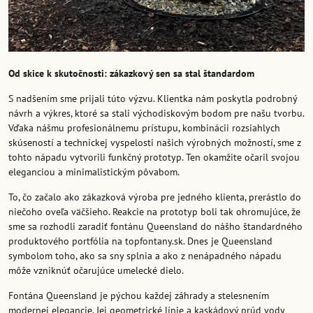
Od skice k skutočnosti: zákazkový sen sa stal štandardom
S nadšením sme prijali túto výzvu. Klientka nám poskytla podrobný
návrh a výkres, ktoré sa stali východiskovým bodom pre našu tvorbu.
Vďaka nášmu profesionálnemu prístupu, kombinácii rozsiahlych
skúseností a technickej vyspelosti našich výrobných možností, sme z
tohto nápadu vytvorili funkčný prototyp. Ten okamžite očaril svojou
eleganciou a minimalistickým pôvabom.
To, čo začalo ako zákazková výroba pre jedného klienta, prerástlo do
niečoho oveľa väčšieho. Reakcie na prototyp boli tak ohromujúce, že
sme sa rozhodli zaradiť fontánu Queensland do nášho štandardného
produktového portfólia na topfontany.sk. Dnes je Queensland
symbolom toho, ako sa sny splnia a ako z nenápadného nápadu
môže vzniknúť očarujúce umelecké dielo.
Fontána Queensland je pýchou každej záhrady a stelesnením
modernej elegancie. Jej geometrické línie a kaskádový prúd vody